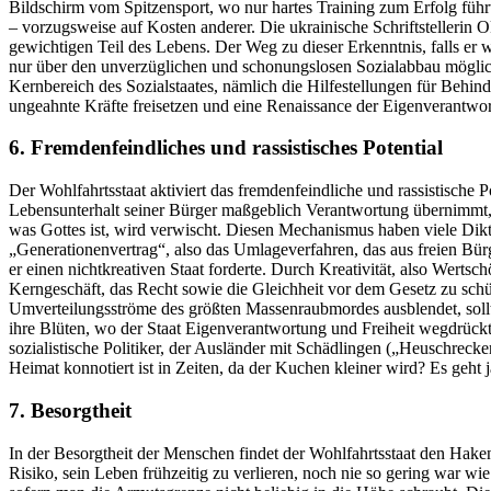
Bildschirm vom Spitzensport, wo nur hartes Training zum Erfolg führ
– vorzugsweise auf Kosten anderer. Die ukrainische Schriftstellerin
gewichtigen Teil des Lebens. Der Weg zu dieser Erkenntnis, falls er 
nur über den unverzüglichen und schonungslosen Sozialabbau möglich.
Kernbereich des Sozialstaates, nämlich die Hilfestellungen für Behin
ungeahnte Kräfte freisetzen und eine Renaissance der Eigenverantwort
6. Fremdenfeindliches und rassistisches Potential
Der Wohlfahrtsstaat aktiviert das fremdenfeindliche und rassistische P
Lebensunterhalt seiner Bürger maßgeblich Verantwortung übernimmt,
was Gottes ist, wird verwischt. Diesen Mechanismus haben viele Di
„Generationenvertrag“, also das Umlageverfahren, das aus freien Bü
er einen nichtkreativen Staat forderte. Durch Kreativität, also Wertsc
Kerngeschäft, das Recht sowie die Gleichheit vor dem Gesetz zu schü
Umverteilungsströme des größten Massenraubmordes ausblendet, soll
ihre Blüten, wo der Staat Eigenverantwortung und Freiheit wegdrück
sozialistische Politiker, der Ausländer mit Schädlingen („Heuschrec
Heimat konnotiert ist in Zeiten, da der Kuchen kleiner wird? Es geh
7. Besorgtheit
In der Besorgtheit der Menschen findet der Wohlfahrtsstaat den Hak
Risiko, sein Leben frühzeitig zu verlieren, noch nie so gering war wie