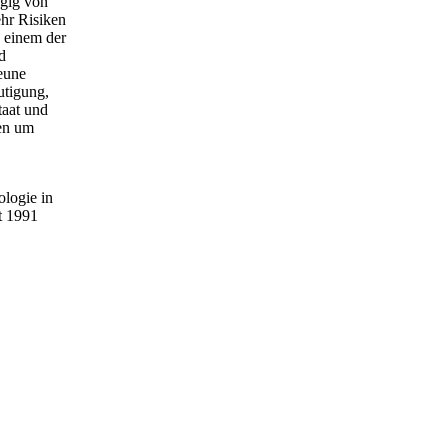
ngig von
ehr Risiken
u einem der
d
eune
utigung,
taat und
gen um
ologie in
t 1991