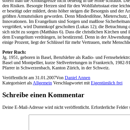
sofern man die Armutsgrenze nicht beliebig in die Höhe schraubt. Di
den Risiken. Besorgte Herzen sind für den Wohlfahrtsstaat eine leichte
er beseitigt oder mildert, desto höher steigen die Besorgnis und der A
größten Armutsrisiken geworden. Denn Mindestlöhne, Mieterschutz, 
Innovationen. Im Evangelium sind Sorgen und maßlose Sicherheitsan
vergrößert, wird Dummkopf gescholten (Lukas 12); die Betrachtung 
sich nicht zu sorgen (Matthäus 6). Dass die christlichen Kirchen un
dem Evangelium verdrängen, ist bestürzend. Denn in der Abwendung 
einige Prozent, liegt der Schlüssel für mehr Vertrauen, mehr Mensch
Peter Ruch:
Jg. 1951, geboren in Basel, Berufslehre als Radio- und Fernsehelektr
Basel und Montpellier, kurze Stellvertretungen in Frankreich, 1982-
Pfarrer in Schwerzenbach, Kanton Zürich, in der Schweiz.
Veröffentlicht am
31.01.2007
Von
Daniel Annen
Kategorisiert als
Allgemein
Verschlagwortet mit
Eigentümlich frei
Schreibe einen Kommentar
Deine E-Mail-Adresse wird nicht veröffentlicht.
Erforderliche Felder 