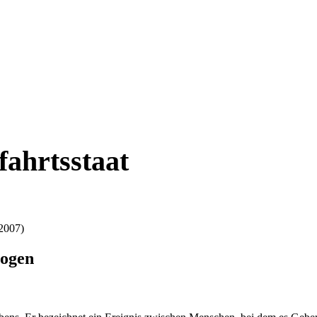
ahrtsstaat
 2007)
logen