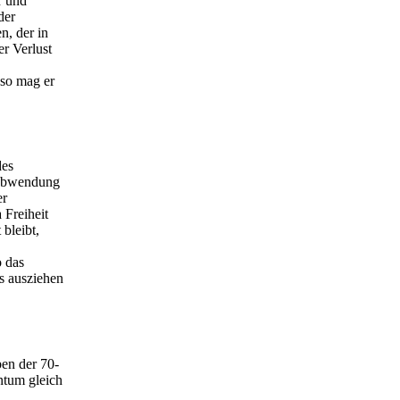
r und
der
n, der in
er Verlust
 so mag er
des
 Abwendung
er
 Freiheit
bleibt,
 das
s ausziehen
ben der 70-
ntum gleich