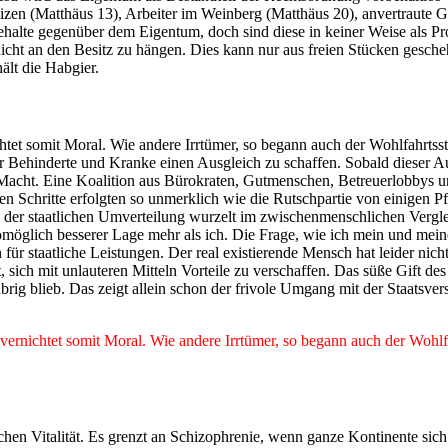
zen (Matthäus 13), Arbeiter im Weinberg (Matthäus 20), anvertraute G
ehalte gegenüber dem Eigentum, doch sind diese in keiner Weise als 
nicht an den Besitz zu hängen. Dies kann nur aus freien Stücken gesche
ält die Habgier.
chtet somit Moral. Wie andere Irrtümer, so begann auch der Wohlfahrtsst
ür Behinderte und Kranke einen Ausgleich zu schaffen. Sobald dieser A
Macht. Eine Koalition aus Bürokraten, Gutmenschen, Betreuerlobbys 
en Schritte erfolgten so unmerklich wie die Rutschpartie von einigen P
i der staatlichen Umverteilung wurzelt im zwischenmenschlichen Vergl
möglich besserer Lage mehr als ich. Die Frage, wie ich mein und mein
ür staatliche Leistungen. Der real existierende Mensch hat leider nich
, sich mit unlauteren Mitteln Vorteile zu verschaffen. Das süße Gift des
übrig blieb. Das zeigt allein schon der frivole Umgang mit der Staatsve
 vernichtet somit Moral. Wie andere Irrtümer, so begann auch der Wohlf
hen Vitalität. Es grenzt an Schizophrenie, wenn ganze Kontinente sic