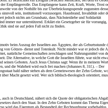
aubens. Er bezeichnet ein Ereignis zwischen Menschen, bei dem es Gebe
n der Empfängerrolle. Das Empfangene kann Zeit, Kraft, Worte, Trost o
annweite von der Nothilfe bis zur Überbrückungsspende zugunsten desse
sinnvoll sein, institutionell vorzusorgen. Hausbrand, Invalidität oder d
ert jedoch nichts am Grundsatz, dass Nächstenliebe und Solidarität
ind immer nur unterstützend. Erklärt ein Gesetzgeber sie für vorrangig,
hik sind sie auf jeden Fall nicht zu finden.
itmotiv beim Auszug der Israeliten aus Ägypten, der als Geburtsstunde 
ng von Götzen- dienst und Totenkult. Nicht minder war er jedoch die
chtet, natürliche Gemeinschaften zerschlagen und Nahrungsmittel von d
. Die Alternative, in welche Gott die Israeliten führte, war nicht etwa
 seinen Geboten. Auch Jesus Christus sagt: Wenn ihr in meinem Wort 
en, und die Wahrheit wird euch frei machen (Johannes 8, 31f.). – Der
ngsstaat bald näher stehen als dem Gemeinwesen der Zehn Gebote, wo
über Macht gesetzt wird. Wer sich biblisch-theologisch orientiert, mus
, auch in Deutschland, nähert sich die Quote der obligatorischen Abga
gesetzes durch den Staat. In den Zehn Geboten kommt das Thema Eige
Jesu wird das Eigentum als Bestandteil der Rechtsordnung vorbehaltlos