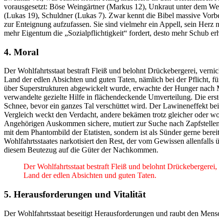
vorausgesetzt: Böse Weingärtner (Markus 12), Unkraut unter dem Wei
(Lukas 19), Schuldner (Lukas 7). Zwar kennt die Bibel massive Vorb
zur Enteignung aufzufassen. Sie sind vielmehr ein Appell, sein Herz 
mehr Eigentum die „Sozialpflichtigkeit“ fordert, desto mehr Schub erh
4. Moral
Der Wohlfahrtsstaat bestraft Fleiß und belohnt Drückebergerei, verni
Land der edlen Absichten und guten Taten, nämlich bei der Pflicht, f
über Superstrukturen abgewickelt wurde, erwachte der Hunger nach 
verwandelte gezielte Hilfe in flächendeckende Umverteilung. Die erst
Schnee, bevor ein ganzes Tal verschüttet wird. Der Lawineneffekt be
Vergleich weckt den Verdacht, andere bekämen trotz gleicher oder wo
Angehörigen Auskommen sichere, mutiert zur Suche nach Zapfstellen f
mit dem Phantombild der Etatisten, sondern ist als Sünder gerne bereit
Wohlfahrtsstaates narkotisiert den Rest, der vom Gewissen allenfalls 
diesem Beutezug auf die Güter der Nachkommen.
Der Wohlfahrtsstaat bestraft Fleiß und belohnt Drückebergerei,
Land der edlen Absichten und guten Taten.
5. Herausforderungen und Vitalität
Der Wohlfahrtsstaat beseitigt Herausforderungen und raubt den Mensc