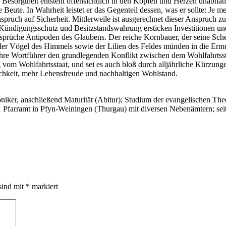
e Besorgtheit entsteht offensichtlich in den Köpfen und Herzen unabhä
 Beute. In Wahrheit leistet er das Gegenteil dessen, was er sollte: Je m
nspruch auf Sicherheit. Mittlerweile ist ausgerechnet dieser Anspruch z
Kündigungsschutz und Besitzstandswahrung ersticken Investitionen un
sprüche Antipoden des Glaubens. Der reiche Kornbauer, der seine Sch
der Vögel des Himmels sowie der Lilien des Feldes münden in die Erm
d ihre Wortführer den grundlegenden Konflikt zwischen dem Wohlfahrtss
vom Wohlfahrtsstaat, und sei es auch bloß durch alljährliche Kürzun
lichkeit, mehr Lebensfreude und nachhaltigen Wohlstand.
oniker, anschließend Maturität (Abitur); Studium der evangelischen The
91 Pfarramt in Pfyn-Weiningen (Thurgau) mit diversen Nebenämtern; sei
sind mit
*
markiert