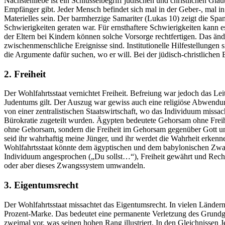
Nächstenliebe ist ein Schlüsselbegriff jüdischen und christlichen Gl
Empfänger gibt. Jeder Mensch befindet sich mal in der Geber-, mal i
Materielles sein. Der barmherzige Samariter (Lukas 10) zeigt die Sp
Schwierigkeiten geraten war. Für ernsthaftere Schwierigkeiten kann es 
der Eltern bei Kindern können solche Vorsorge rechtfertigen. Das änd
zwischenmenschliche Ereignisse sind. Institutionelle Hilfestellungen s
die Argumente dafür suchen, wo er will. Bei der jüdisch-christlichen Et
2. Freiheit
Der Wohlfahrtsstaat vernichtet Freiheit. Befreiung war jedoch das Le
Judentums gilt. Der Auszug war gewiss auch eine religiöse Abwendu
von einer zentralistischen Staatswirtschaft, wo das Individuum missa
Bürokratie zugeteilt wurden. Ägypten bedeutete Gehorsam ohne Freiheit
ohne Gehorsam, sondern die Freiheit im Gehorsam gegenüber Gott und
seid ihr wahrhaftig meine Jünger, und ihr werdet die Wahrheit erkenn
Wohlfahrtsstaat könnte dem ägyptischen und dem babylonischen Zwa
Individuum angesprochen („Du sollst…“), Freiheit gewährt und Recht 
oder aber dieses Zwangssystem umwandeln.
3. Eigentumsrecht
Der Wohlfahrtsstaat missachtet das Eigentumsrecht. In vielen Ländern
Prozent-Marke. Das bedeutet eine permanente Verletzung des Grund
zweimal vor, was seinen hohen Rang illustriert. In den Gleichnissen 