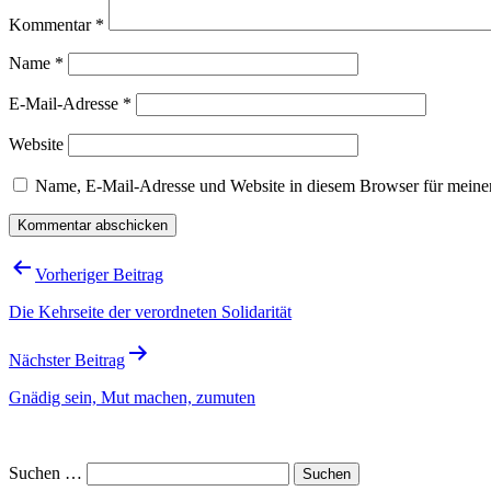
Kommentar
*
Name
*
E-Mail-Adresse
*
Website
Name, E-Mail-Adresse und Website in diesem Browser für meine
Beitragsnavigation
Vorheriger Beitrag
Die Kehrseite der verordneten Solidarität
Nächster Beitrag
Gnädig sein, Mut machen, zumuten
Suchen …