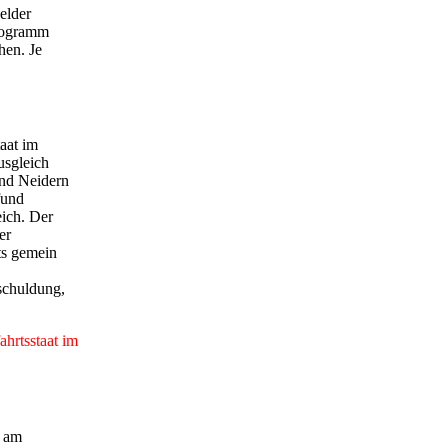
elder
Programm
hen. Je
aat im
usgleich
und Neidern
fund
eich. Der
er
ts gemein
rschuldung,
ahrtsstaat im
h am