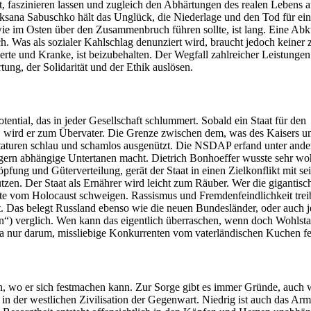
t, faszinieren lassen und zugleich den Abhärtungen des realen Lebens
 Oksana Sabuschko hält das Unglück, die Niederlage und den Tod für ei
wie im Osten über den Zusammenbruch führen sollte, ist lang. Eine Abk
 Was als sozialer Kahlschlag denunziert wird, braucht jedoch keiner z
derte und Kranke, ist beizubehalten. Der Wegfall zahlreicher Leistunge
ung, der Solidarität und der Ethik auslösen.
otential, das in jeder Gesellschaft schlummert. Sobald ein Staat für den
 wird er zum Übervater. Die Grenze zwischen dem, was des Kaisers u
ktaturen schlau und schamlos ausgenützt. Die NSDAP erfand unter and
rgern abhängige Untertanen macht. Dietrich Bonhoeffer wusste sehr wo
höpfung und Güterverteilung, gerät der Staat in einen Zielkonflikt mit s
tzen. Der Staat als Ernährer wird leicht zum Räuber. Wer die gigantisc
te vom Holocaust schweigen. Rassismus und Fremdenfeindlichkeit trei
t. Das belegt Russland ebenso wie die neuen Bundesländer, oder auch j
ken“) verglich. Wen kann das eigentlich überraschen, wenn doch Wohlst
t ja nur darum, missliebige Konkurrenten vom vaterländischen Kuchen fe
en, wo er sich festmachen kann. Zur Sorge gibt es immer Gründe, auch
 in der westlichen Zivilisation der Gegenwart. Niedrig ist auch das Arm