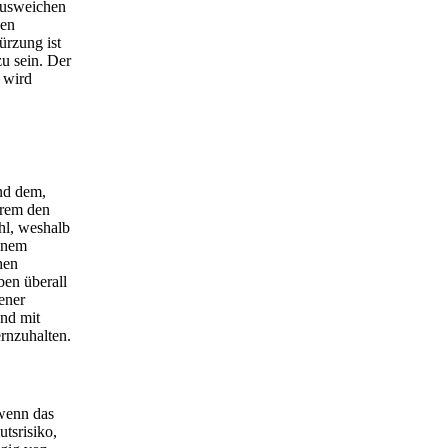
 ausweichen
nen
ürzung ist
u sein. Der
n wird
nd dem,
erem den
hl, weshalb
einem
hen
ben überall
ener
and mit
rnzuhalten.
 wenn das
utsrisiko,