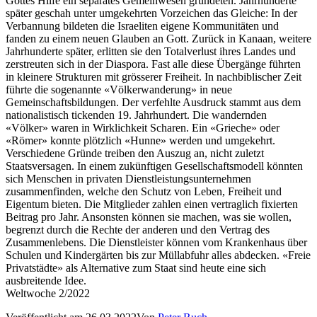
Gottes Hilfe ein separates Gemeinwesen gründeten. Jahrhunderte
später geschah unter umgekehrten Vorzeichen das Gleiche: In der
Verbannung bildeten die Israeliten eigene Kommunitäten und
fanden zu einem neuen Glauben an Gott. Zurück in Kanaan, weitere
Jahrhunderte später, erlitten sie den Totalverlust ihres Landes und
zerstreuten sich in der Diaspora. Fast alle diese Übergänge führten
in kleinere Strukturen mit grösserer Freiheit. In nachbiblischer Zeit
führte die sogenannte «Völkerwanderung» in neue
Gemeinschaftsbildungen. Der verfehlte Ausdruck stammt aus dem
nationalistisch tickenden 19. Jahrhundert. Die wandernden
«Völker» waren in Wirklichkeit Scharen. Ein «Grieche» oder
«Römer» konnte plötzlich «Hunne» werden und umgekehrt.
Verschiedene Gründe treiben den Auszug an, nicht zuletzt
Staatsversagen. In einem zukünftigen Gesellschaftsmodell könnten
sich Menschen in privaten Dienstleistungsunternehmen
zusammenfinden, welche den Schutz von Leben, Freiheit und
Eigentum bieten. Die Mitglieder zahlen einen vertraglich fixierten
Beitrag pro Jahr. Ansonsten können sie machen, was sie wollen,
begrenzt durch die Rechte der anderen und den Vertrag des
Zusammenlebens. Die Dienstleister können vom Krankenhaus über
Schulen und Kindergärten bis zur Müllabfuhr alles abdecken. «Freie
Privatstädte» als Alternative zum Staat sind heute eine sich
ausbreitende Idee.
Weltwoche 2/2022