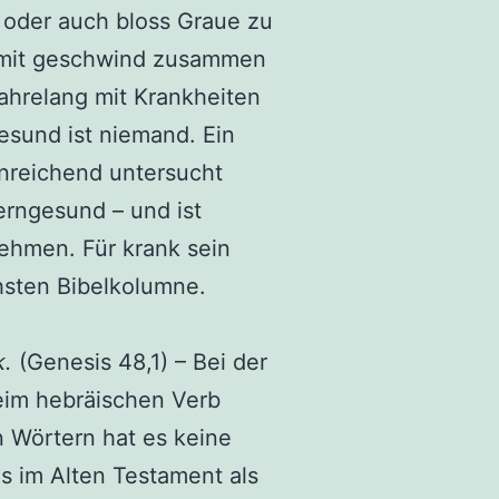
 oder auch bloss Graue zu
t mit geschwind zusammen
jahrelang mit Krankheiten
esund ist niemand. Ein
inreichend untersucht
erngesund – und ist
nehmen. Für krank sein
hsten Bibelkolumne.
k.
(Genesis 48,1) – Bei der
eim hebräischen Verb
n Wörtern hat es keine
s im Alten Testament als