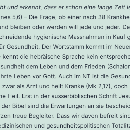
ht und erkennt, dass er schon eine lange Zeit le
nes 5,6) – Die Frage, ob einer nach 38 Krankh
sund bleiben oder werden will jede und jeder. D
hneidende hygienische Massnahmen in Kauf g
 für Gesundheit. Der Wortstamm kommt im Neue
e kennt die hebräische Sprache kein entsprech
esundheit dem Leben und dem Frieden (Schalom
hrte Leben vor Gott. Auch im NT ist die Gesun
zwar als Arzt und heilt Kranke (Mk 2,17), doch 
he Heil. Erst in der ausserbiblischen Schrift Jes
der Bibel sind die Erwartungen an sie beschei
n treue Begleiter. Dass wir davon befreit sind, 
dizinischen und gesundheitspolitischen Totalit