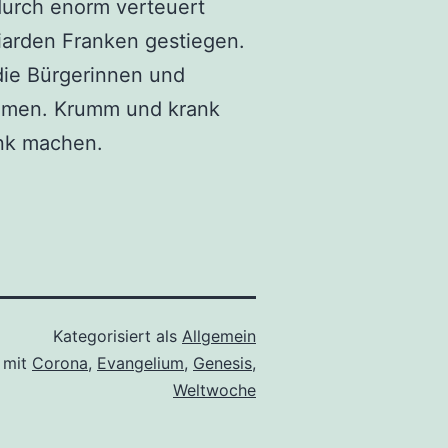
durch enorm verteuert
iarden Franken gestiegen.
die Bürgerinnen und
ümmen. Krumm und krank
nk machen.
Kategorisiert als
Allgemein
 mit
Corona
,
Evangelium
,
Genesis
,
Weltwoche