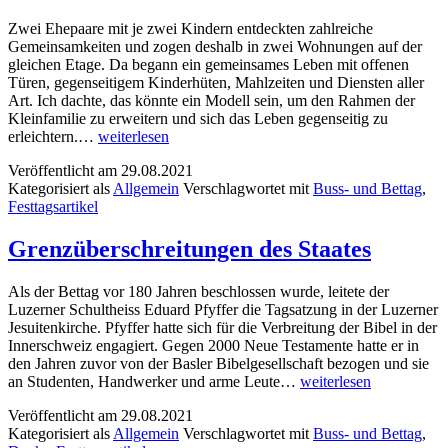
Zwei Ehepaare mit je zwei Kindern entdeckten zahlreiche
Gemeinsamkeiten und zogen deshalb in zwei Wohnungen auf der
gleichen Etage. Da begann ein gemeinsames Leben mit offenen
Türen, gegenseitigem Kinderhüten, Mahlzeiten und Diensten aller
Art. Ich dachte, das könnte ein Modell sein, um den Rahmen der
Kleinfamilie zu erweitern und sich das Leben gegenseitig zu
Friede
erleichtern.…
weiterlesen
und
Veröffentlicht am
29.08.2021
Gedeihen
Kategorisiert als
Allgemein
Verschlagwortet mit
Buss- und Bettag
,
durch
Festtagsartikel
Nähe
und
Distanz
Grenzüberschreitungen des Staates
Als der Bettag vor 180 Jahren beschlossen wurde, leitete der
Luzerner Schultheiss Eduard Pfyffer die Tagsatzung in der Luzerner
Jesuitenkirche. Pfyffer hatte sich für die Verbreitung der Bibel in der
Innerschweiz engagiert. Gegen 2000 Neue Testamente hatte er in
den Jahren zuvor von der Basler Bibelgesellschaft bezogen und sie
Grenzüberschreitungen
an Studenten, Handwerker und arme Leute…
weiterlesen
des
Veröffentlicht am
29.08.2021
Staates
Kategorisiert als
Allgemein
Verschlagwortet mit
Buss- und Bettag
,