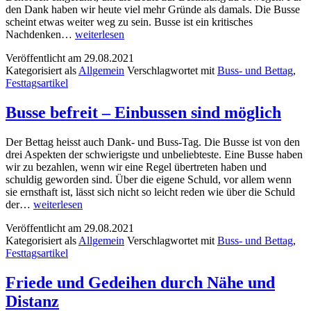
den Dank haben wir heute viel mehr Gründe als damals. Die Busse
scheint etwas weiter weg zu sein. Busse ist ein kritisches
»Ich
Nachdenken…
weiterlesen
will
Veröffentlicht am
29.08.2021
meinen
Kategorisiert als
Allgemein
Verschlagwortet mit
Buss- und Bettag
,
Mund
Festtagsartikel
nicht
zügeln«
Busse befreit – Einbussen sind möglich
Der Bettag heisst auch Dank- und Buss-Tag. Die Busse ist von den
drei Aspekten der schwierigste und unbeliebteste. Eine Busse haben
wir zu bezahlen, wenn wir eine Regel übertreten haben und
schuldig geworden sind. Über die eigene Schuld, vor allem wenn
sie ernsthaft ist, lässt sich nicht so leicht reden wie über die Schuld
Busse
der…
weiterlesen
befreit
Veröffentlicht am
29.08.2021
–
Kategorisiert als
Allgemein
Verschlagwortet mit
Buss- und Bettag
,
Einbussen
Festtagsartikel
sind
möglich
Friede und Gedeihen durch Nähe und
Distanz