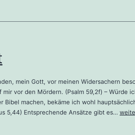
t
nden, mein Gott, vor meinen Widersachern besc
lf mir vor den Mördern. (Psalm 59,2f) – Würde 
der Bibel machen, bekäme ich wohl hauptsächlic
Feind
äus 5,44) Entsprechende Ansätze gibt es…
weite