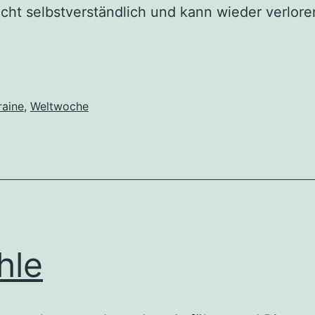
icht selbstverständlich und kann wieder verlo
raine
,
Weltwoche
hle