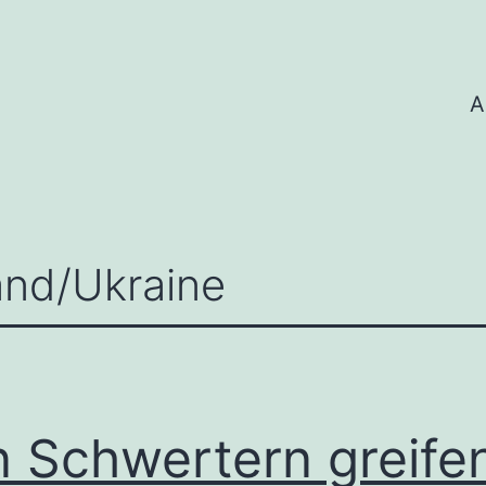
A
and/Ukraine
n Schwertern greife