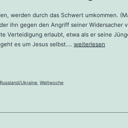
ifen, werden durch das Schwert umkommen. (Ma
der ihn gegen den Angriff seiner Widersacher v
ete Verteidigung erlaubt, etwa als er seine Jün
Zu
r geht es um Jesus selbst.…
weiterlesen
weiteren
Schwertern
greifen?
Russland/Ukraine
,
Weltwoche