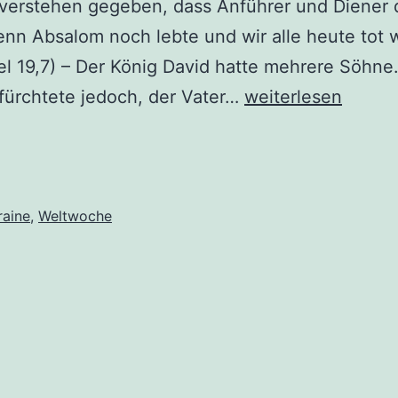
verstehen gegeben, dass Anführer und Diener d
enn Absalom noch lebte und wir alle heute tot 
el 19,7) – Der König David hatte mehrere Söhne
Voller
fürchtete jedoch, der Vater…
weiterlesen
Gefühle
raine
,
Weltwoche