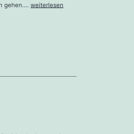
Sklaverei
ren gehen.…
weiterlesen
vermeiden