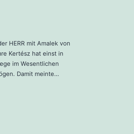
 der HERR mit Amalek von
re Kertész hat einst in
iege im Wesentlichen
Biblische
 mögen. Damit meinte…
Kriege