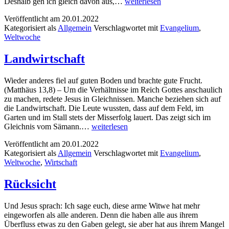
Mein
Deshalb geh ich gleich davon aus,…
weiterlesen
Inneres
Veröffentlicht am
20.01.2022
Kategorisiert als
Allgemein
Verschlagwortet mit
Evangelium
,
Weltwoche
Landwirtschaft
Wieder anderes fiel auf guten Boden und brachte gute Frucht.
(Matthäus 13,8) – Um die Verhältnisse im Reich Gottes anschaulich
zu machen, redete Jesus in Gleichnissen. Manche beziehen sich auf
die Landwirtschaft. Die Leute wussten, dass auf dem Feld, im
Garten und im Stall stets der Misserfolg lauert. Das zeigt sich im
Landwirtschaft
Gleichnis vom Sämann.…
weiterlesen
Veröffentlicht am
20.01.2022
Kategorisiert als
Allgemein
Verschlagwortet mit
Evangelium
,
Weltwoche
,
Wirtschaft
Rücksicht
Und Jesus sprach: Ich sage euch, diese arme Witwe hat mehr
eingeworfen als alle anderen. Denn die haben alle aus ihrem
Überfluss etwas zu den Gaben gelegt, sie aber hat aus ihrem Mangel