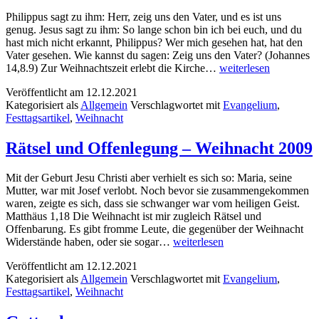
Philippus sagt zu ihm: Herr, zeig uns den Vater, und es ist uns
genug. Jesus sagt zu ihm: So lange schon bin ich bei euch, und du
hast mich nicht erkannt, Philippus? Wer mich gesehen hat, hat den
Vater gesehen. Wie kannst du sagen: Zeig uns den Vater? (Johannes
Wer
14,8.9) Zur Weihnachtszeit erlebt die Kirche…
weiterlesen
ihn
Veröffentlicht am
12.12.2021
gesehen
Kategorisiert als
Allgemein
Verschlagwortet mit
Evangelium
,
hat,
Festtagsartikel
,
Weihnacht
hat
den
Vater
Rätsel und Offenlegung – Weihnacht 2009
gesehen
Mit der Geburt Jesu Christi aber verhielt es sich so: Maria, seine
Mutter, war mit Josef verlobt. Noch bevor sie zusammengekommen
waren, zeigte es sich, dass sie schwanger war vom heiligen Geist.
Matthäus 1,18 Die Weihnacht ist mir zugleich Rätsel und
Offenbarung. Es gibt fromme Leute, die gegenüber der Weihnacht
Rätsel
Widerstände haben, oder sie sogar…
weiterlesen
und
Veröffentlicht am
12.12.2021
Offenlegung
Kategorisiert als
Allgemein
Verschlagwortet mit
Evangelium
,
–
Festtagsartikel
,
Weihnacht
Weihnacht
2009