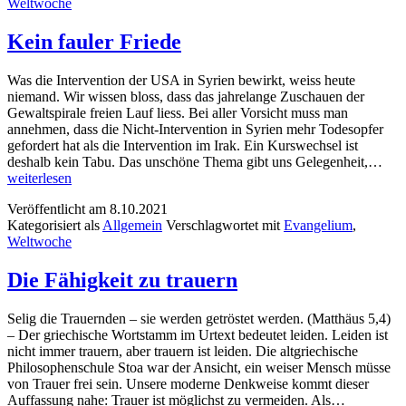
Weltwoche
Kein fauler Friede
Was die Intervention der USA in Syrien bewirkt, weiss heute
niemand. Wir wissen bloss, dass das jahrelange Zuschauen der
Gewaltspirale freien Lauf liess. Bei aller Vorsicht muss man
annehmen, dass die Nicht-Intervention in Syrien mehr Todesopfer
gefordert hat als die Intervention im Irak. Ein Kurswechsel ist
Kei
deshalb kein Tabu. Das unschöne Thema gibt uns Gelegenheit,…
faul
weiterlesen
Frie
Veröffentlicht am
8.10.2021
Kategorisiert als
Allgemein
Verschlagwortet mit
Evangelium
,
Weltwoche
Die Fähigkeit zu trauern
Selig die Trauernden – sie werden getröstet werden. (Matthäus 5,4)
– Der griechische Wortstamm im Urtext bedeutet leiden. Leiden ist
nicht immer trauern, aber trauern ist leiden. Die altgriechische
Philosophenschule Stoa war der Ansicht, ein weiser Mensch müsse
von Trauer frei sein. Unsere moderne Denkweise kommt dieser
Die
Auffassung nahe: Trauer ist möglichst zu vermeiden. Als…