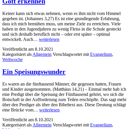
Gott erkennen
Keiner kann sich etwas nehmen, wenn es ihm nicht vom Himmel
gegeben ist. (Johannes 3,27) Es ist eine grundlegende Erfahrung,
dass ich mich bemühen muss, um meine Ziele zu erreichen. Viele
haben in den Jugendjahren zu wenig Fleiss in die Schule gesteckt
und sich deshalb beruflich nicht – oder erst später – optimal
Gott
entwickelt. Auch…
weiterlesen
erkennen
Veröffentlicht am
8.10.2021
Kategorisiert als
Allgemein
Verschlagwortet mit
Evangelium
,
Weltwoche
Ein Speisungswunder
Es waren an die fünftausend Männer, die gegessen hatten, Frauen
und Kinder ausgenommen. (Matthäus 14,21) – Einmal mehr hab ich
eine Predigt über die Speisung der Fünftausend gehört, wo sich die
Botschaft in der Aufforderung zum Teilen erschöpfte. Das sagt mehr
über den Prediger als über den Bibeltext aus. Diese Deutung schlägt
Ein
eine Brücke vom…
weiterlesen
Speisungswunder
Veröffentlicht am
8.10.2021
Kategorisiert als
Allgemein
Verschlagwortet mit
Evangelium
,