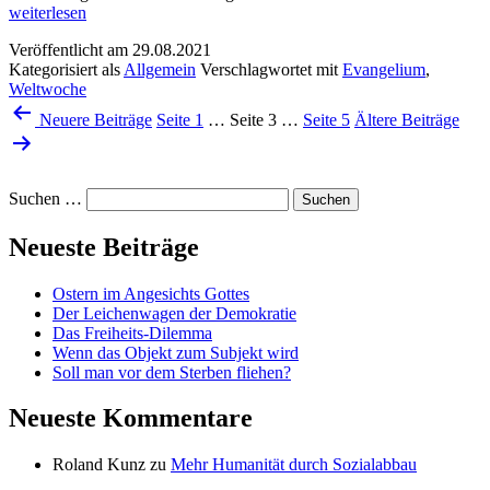
Fähigkeit
weiterlesen
zu
Veröffentlicht am
29.08.2021
trauern
Kategorisiert als
Allgemein
Verschlagwortet mit
Evangelium
,
Weltwoche
Seitennummerierung
Neuere
Beiträge
Seite 1
…
Seite 3
…
Seite 5
Ältere
Beiträge
der
Beiträge
Suchen …
Neueste Beiträge
Ostern im Angesichts Gottes
Der Leichenwagen der Demokratie
Das Freiheits-Dilemma
Wenn das Objekt zum Subjekt wird
Soll man vor dem Sterben fliehen?
Neueste Kommentare
Roland Kunz
zu
Mehr Humanität durch Sozialabbau